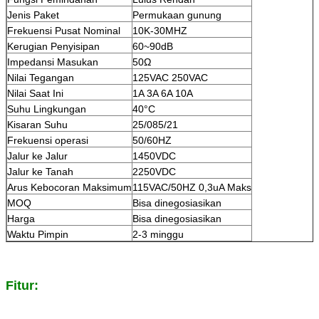
Jenis Paket
Permukaan gunung
Frekuensi Pusat Nominal
10K-30MHZ
Kerugian Penyisipan
60~90dB
Impedansi Masukan
50Ω
Nilai Tegangan
125VAC 250VAC
Nilai Saat Ini
1A 3A 6A 10A
Suhu Lingkungan
40°C
Kisaran Suhu
25/085/21
Frekuensi operasi
50/60HZ
Jalur ke Jalur
1450VDC
Jalur ke Tanah
2250VDC
Arus Kebocoran Maksimum
115VAC/50HZ 0,3uA Maks
MOQ
Bisa dinegosiasikan
Harga
Bisa dinegosiasikan
Waktu Pimpin
2-3 minggu
Fitur: