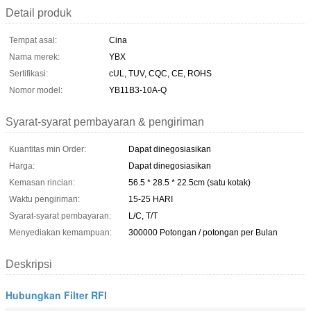
Detail produk
Tempat asal:
Cina
Nama merek:
YBX
Sertifikasi:
cUL, TUV, CQC, CE, ROHS
Nomor model:
YB11B3-10A-Q
Syarat-syarat pembayaran & pengiriman
Kuantitas min Order:
Dapat dinegosiasikan
Harga:
Dapat dinegosiasikan
Kemasan rincian:
56.5 * 28.5 * 22.5cm (satu kotak)
Waktu pengiriman:
15-25 HARI
Syarat-syarat pembayaran:
L/C, T/T
Menyediakan kemampuan:
300000 Potongan / potongan per Bulan
Deskripsi
Hubungkan Filter RFI