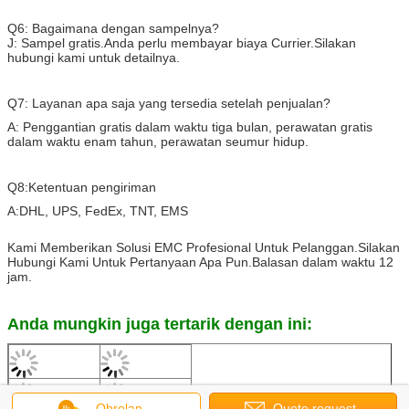
cUL:20190321-E471748
TUV:B0899310001Rev.01
CQC:19001226449
CE: SZAIS180620005-01
ROHS: MMCRHRWM60371744
Filter Tiga Fase:
cUL:20190325-E502442
ENEC:ENEC-02580
CE: SZAIS180620005-01
ROHS: MMCRHRWM60371744
Keuntungan kita:
Obrolan
Quote request