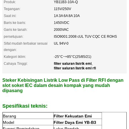
Produk:
YB11B3-10A-Q
Tegangan:
115V/250V
Saat ini:
1A 3A 6A 8A 10A
Baris ke baris:
1450VDC
Garis ke tanah:
2000VAC
persetujuan:
ISO9001:2008 cUL TUV CQC CE ROHS
Sifat mudah terbakar sesuai
UL 94V-0
dengan:
Kategori iklim:
-25°C~+85°C(25/85/21)
filter saluran listrik emi
Cahaya Tinggi:
,
filter saluran listrik emi rfi
Steker Kebisingan Listrik Low Pass di Filter RFI dengan
slot soket IEC dalam desain kompak yang mudah
dipasang
Spesifikasi teknis:
Barang
Filter Kekuatan Emi
Model
Filter Daya Emi YB-B3
Fungsi Pemindahan
Lulus Rendah