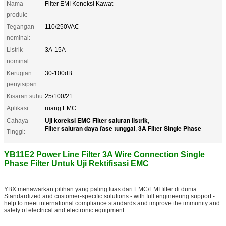
Nama
Filter EMI Koneksi Kawat
produk:
Tegangan
110/250VAC
nominal:
Listrik
3A-15A
nominal:
Kerugian
30-100dB
penyisipan:
Kisaran suhu:
25/100/21
Aplikasi:
ruang EMC
Uji koreksi EMC Filter saluran listrik
Cahaya
,
Filter saluran daya fase tunggal
3A Filter Single Phase
,
Tinggi:
YB11E2 Power Line Filter 3A Wire Connection Single
Phase Filter Untuk Uji Rektifisasi EMC
YBX menawarkan pilihan yang paling luas dari EMC/EMI filter di dunia.
Standardized and customer-specific solutions - with full engineering support -
help to meet international compliance standards and improve the immunity and
safety of electrical and electronic equipment.