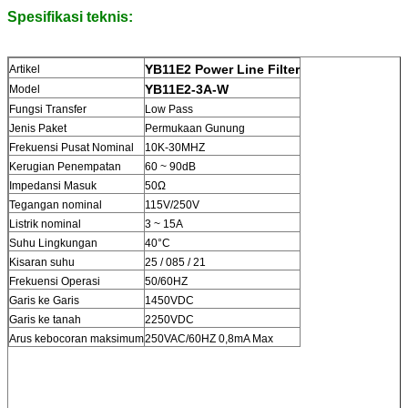
Spesifikasi teknis:
YB11E2 Power Line Filter
Artikel
YB11E2-3A-W
Model
Fungsi Transfer
Low Pass
Jenis Paket
Permukaan Gunung
Frekuensi Pusat Nominal
10K-30MHZ
Kerugian Penempatan
60 ~ 90dB
Impedansi Masuk
50Ω
Tegangan nominal
115V/250V
Listrik nominal
3 ~ 15A
Suhu Lingkungan
40°C
Kisaran suhu
25 / 085 / 21
Frekuensi Operasi
50/60HZ
Garis ke Garis
1450VDC
Garis ke tanah
2250VDC
Arus kebocoran maksimum
250VAC/60HZ 0,8mA Max