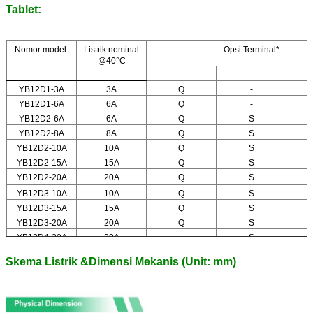
Tablet:
Nomor model.
Listrik nominal
Opsi Terminal*
@40°C
YB12D1-3A
3A
Q
-
YB12D1-6A
6A
Q
-
YB12D2-6A
6A
Q
S
YB12D2-8A
8A
Q
S
YB12D2-10A
10A
Q
S
YB12D2-15A
15A
Q
S
YB12D2-20A
20A
Q
S
YB12D3-10A
10A
Q
S
YB12D3-15A
15A
Q
S
YB12D3-20A
20A
Q
S
YB12D4-30A
30A
-
S
YB12D5-30A
30A
-
S
Skema Listrik &
Dimensi Mekanis (Unit: mm)