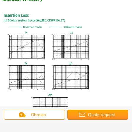
Obrolan
Quote request
suatu