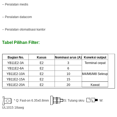
-- Peralatan medis
-- Peralatan datacom
-- Peralatan otomatisasi kantor
Tabel Pilihan Filter:
Bagian No.
Kasus
Nominasi arus (A)
Koneksi output
YB11E2-3A
E2
3
Terminal cepat
YB11E2-6A
E2
6
YB11E2-10A
E2
10
M4/M6/M8 Sekrup
YB11E2-15A
E2
15
YB11E2-20A
E2
20
Kawat
* Q: Fast-on 6.35x0.8mm
S: Tulang skru
W:
UL1015 18awg