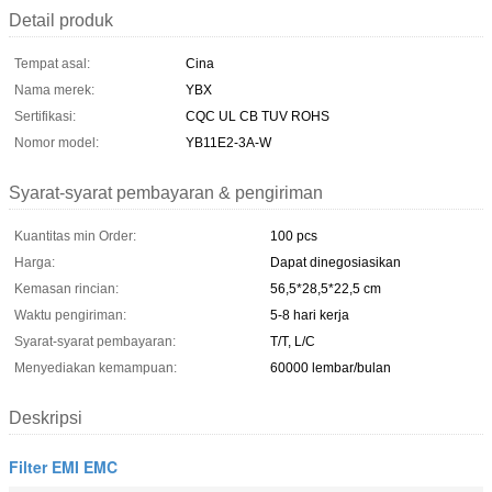
Detail produk
Tempat asal:
Cina
Nama merek:
YBX
Sertifikasi:
CQC UL CB TUV ROHS
Nomor model:
YB11E2-3A-W
Syarat-syarat pembayaran & pengiriman
Kuantitas min Order:
100 pcs
Harga:
Dapat dinegosiasikan
Kemasan rincian:
56,5*28,5*22,5 cm
Waktu pengiriman:
5-8 hari kerja
Syarat-syarat pembayaran:
T/T, L/C
Menyediakan kemampuan:
60000 lembar/bulan
Deskripsi
Filter EMI EMC