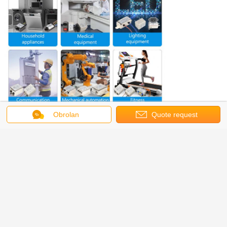
Obrolan
Quote request
suatu
3. Sertifikasi
Kami telah memperoleh sertifikasi ISO9001, CUL, TUV,
CQC, CE, ROSH dan lainnya.