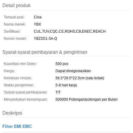
Detail produk
Tempat asal:
Cina
Nama merek:
YBX
Sertifikasi:
CUL,TUV,CQC,CE,ROHS,CB,ENEC,REACH
Nomor model:
YB22D1-3A-Q
Syarat-syarat pembayaran & pengiriman
Kuantitas min Order:
500 pcs
Harga:
Dapat dinegosiasikan
Kemasan rincian:
56.5*28.5*22.5cm (satu kotak)
Waktu pengiriman:
5-8 hari kerja
Syarat-syarat pembayaran:
T/T
Menyediakan kemampuan:
500000 Potongan/potongan per Bulan
Deskripsi
Filter EMI EMC