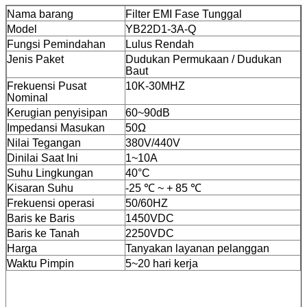
Nama barang
Filter EMI Fase Tunggal
Model
YB22D1-3A-Q
Fungsi Pemindahan
Lulus Rendah
Jenis Paket
Dudukan Permukaan / Dudukan
Baut
Frekuensi Pusat
10K-30MHZ
Nominal
Kerugian penyisipan
60~90dB
Impedansi Masukan
50Ω
Nilai Tegangan
380V/440V
Dinilai Saat Ini
1~10A
Suhu Lingkungan
40°C
Kisaran Suhu
-25 ℃ ~ + 85 ℃
Frekuensi operasi
50/60HZ
Baris ke Baris
1450VDC
Baris ke Tanah
2250VDC
Harga
Tanyakan layanan pelanggan
Waktu Pimpin
5~20 hari kerja