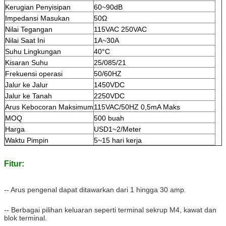
Kerugian Penyisipan
60~90dB
Impedansi Masukan
50Ω
Nilai Tegangan
115VAC 250VAC
Nilai Saat Ini
1A~30A
Suhu Lingkungan
40°C
Kisaran Suhu
25/085/21
Frekuensi operasi
50/60HZ
Jalur ke Jalur
1450VDC
Jalur ke Tanah
2250VDC
Arus Kebocoran Maksimum
115VAC/50HZ 0,5mA Maks
MOQ
500 buah
Harga
USD1~2/Meter
Waktu Pimpin
5~15 hari kerja
Fitur:
-- Arus pengenal dapat ditawarkan dari 1 hingga 30 amp.
-- Berbagai pilihan keluaran seperti terminal sekrup M4, kawat dan
blok terminal.