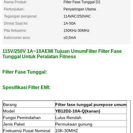
Nama Produk:
Filter Fase Tunggal D2
Pertunjukan:
Penyaringan Utama
Tegangan pengenal:
11AVAC/250VAC
Dinilai Saat Ini:
1A-50A
Pita frekuensi:
150KHz-30MHz
Kebocoran arus:
≤0,5mA
115V/250V 1A~10A
EMI Tujuan Umum
Filter Filter Fase
Tunggal Untuk Peralatan Fitness
Filter Fase Tunggal:
Spesifikasi Filter EMI
:
Barang
Filter fase tunggal purepose umum
Model
YB12D2-10A-Q(kanan)
Fungsi Pemindahan
Lulus Rendah
Jenis Paket
Permukaan gunung
Frekuensi Pusat Nominal
10K-30MHZ