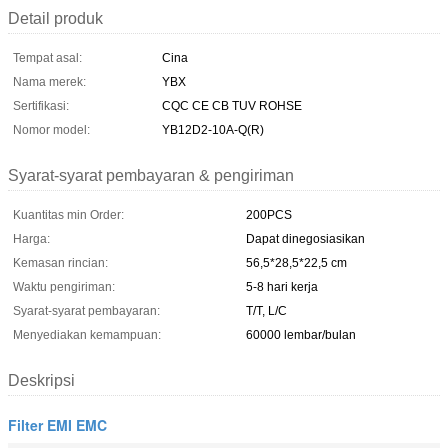
Detail produk
Tempat asal:
Cina
Nama merek:
YBX
Sertifikasi:
CQC CE CB TUV ROHSE
Nomor model:
YB12D2-10A-Q(R)
Syarat-syarat pembayaran & pengiriman
Kuantitas min Order:
200PCS
Harga:
Dapat dinegosiasikan
Kemasan rincian:
56,5*28,5*22,5 cm
Waktu pengiriman:
5-8 hari kerja
Syarat-syarat pembayaran:
T/T, L/C
Menyediakan kemampuan:
60000 lembar/bulan
Deskripsi
Filter EMI EMC