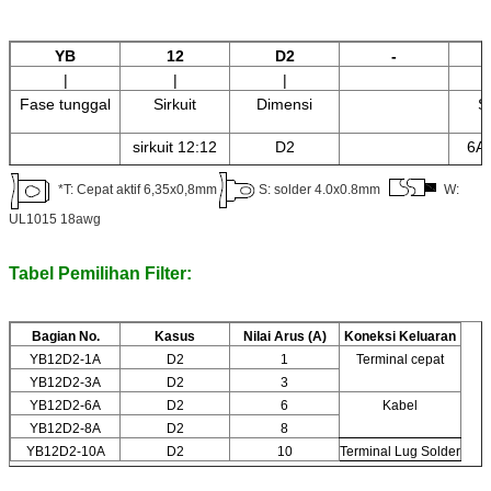
YB
12
D2
-
|
|
|
Fase tunggal
Sirkuit
Dimensi
Sa
sirkuit 12:12
D2
6A 
8A 
*T: Cepat aktif 6,35x0,8mm
S: solder 4.0x0.8mm
W:
10A
UL1015 18awg
Tabel Pemilihan Filter:
Bagian No.
Kasus
Nilai Arus (A)
Koneksi Keluaran
YB12D2-1A
D2
1
Terminal cepat
YB12D2-3A
D2
3
YB12D2-6A
D2
6
Kabel
YB12D2-8A
D2
8
YB12D2-10A
D2
10
Terminal Lug Solder