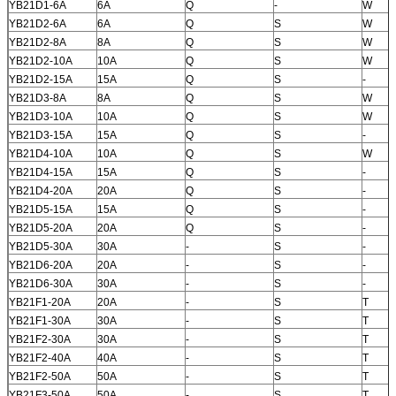
YB21D1-6A
6A
Q
-
W
YB21D2-6A
6A
Q
S
W
YB21D2-8A
8A
Q
S
W
YB21D2-10A
10A
Q
S
W
YB21D2-15A
15A
Q
S
-
YB21D3-8A
8A
Q
S
W
YB21D3-10A
10A
Q
S
W
YB21D3-15A
15A
Q
S
-
YB21D4-10A
10A
Q
S
W
YB21D4-15A
15A
Q
S
-
YB21D4-20A
20A
Q
S
-
YB21D5-15A
15A
Q
S
-
YB21D5-20A
20A
Q
S
-
YB21D5-30A
30A
-
S
-
YB21D6-20A
20A
-
S
-
YB21D6-30A
30A
-
S
-
YB21F1-20A
20A
-
S
T
YB21F1-30A
30A
-
S
T
YB21F2-30A
30A
-
S
T
YB21F2-40A
40A
-
S
T
YB21F2-50A
50A
-
S
T
YB21F3-50A
50A
-
S
T