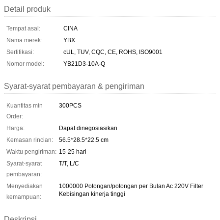
Detail produk
Tempat asal:
CINA
Nama merek:
YBX
Sertifikasi:
cUL, TUV, CQC, CE, ROHS, ISO9001
Nomor model:
YB21D3-10A-Q
Syarat-syarat pembayaran & pengiriman
Kuantitas min
300PCS
Order:
Harga:
Dapat dinegosiasikan
Kemasan rincian:
56.5*28.5*22.5 cm
Waktu pengiriman:
15-25 hari
Syarat-syarat
T/T, L/C
pembayaran:
Menyediakan
1000000 Potongan/potongan per Bulan Ac 220V Filter
Kebisingan kinerja tinggi
kemampuan:
Deskripsi