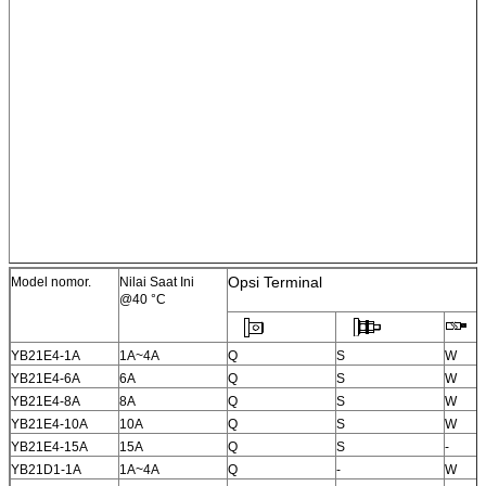
Opsi Terminal
Model nomor.
Nilai Saat Ini
@40 °C
YB21E4-1A
1A~4A
Q
S
W
YB21E4-6A
6A
Q
S
W
YB21E4-8A
8A
Q
S
W
YB21E4-10A
10A
Q
S
W
YB21E4-15A
15A
Q
S
-
YB21D1-1A
1A~4A
Q
-
W