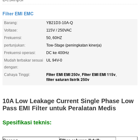
Filter EMI EMC
Barang:
YB21D3-10A-Q
Voltase:
115V / 250VAC
Frekuensi:
50, 60HZ
pertunjukan:
Tow-Stage (peningkatan kinerja)
Frekuensi operasi:
DC ke 400Hz
Mudah terbakar sesuai
UL 94V-0
dengan:
Filter EMI EMI 250v
Filter EMI EMI 115v
Cahaya Tinggi:
,
,
filter saluran listrik 250v
10A Low Leakage Current Single Phase Low
Pass EMI Filter untuk Peralatan Medis
Spesifikasi teknis: