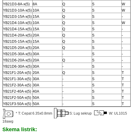
YB21D3-8A-x(5)
8A
Q
S
W
YB21D3-10A-x(5)
10A
Q
S
W
YB21D3-15A-x(5)
15A
Q
S
-
YB21D4-10A-x(5)
10A
Q
S
W
YB21D4-15A-x(5)
15A
Q
S
-
YB21D4-20A-x(5)
20A
Q
S
-
YB21D5-15A-x(5)
15A
Q
S
-
YB21D5-20A-x(5)
20A
Q
S
-
YB21D5-30A-x(5)
30A
-
S
-
YB21D6-20A-x(5)
20A
Q
S
-
YB21D6-30A-x(5)
30A
-
S
-
YB21F1-20A-x(5)
20A
Q
S
T
YB21F1-30A-x(5)
30A
-
S
T
YB21F2-30A-x(5)
30A
-
S
T
YB21F2-40A-x(5)
40A
-
S
T
YB21F2-50A-x(5)
50A
-
S
T
YB21F3-50A-x(5)
50A
-
S
T
* T: Cepat 6.35x0.8mm
S: Lug sekrup
W: UL1015
18awg
Skema listrik: