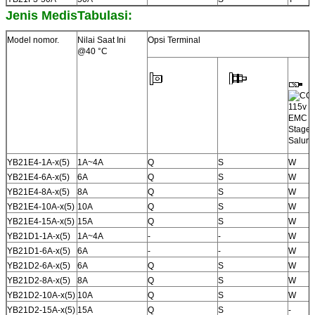
Jenis Medis
Tabulasi:
Model nomor.
Nilai Saat Ini
Opsi Terminal
@40 °C
YB21E4-1A-x(5)
1A~4A
Q
S
W
YB21E4-6A-x(5)
6A
Q
S
W
YB21E4-8A-x(5)
8A
Q
S
W
YB21E4-10A-x(5)
10A
Q
S
W
YB21E4-15A-x(5)
15A
Q
S
W
YB21D1-1A-x(5)
1A~4A
-
-
W
YB21D1-6A-x(5)
6A
-
-
W
YB21D2-6A-x(5)
6A
Q
S
W
YB21D2-8A-x(5)
8A
Q
S
W
YB21D2-10A-x(5)
10A
Q
S
W
YB21D2-15A-x(5)
15A
Q
S
-