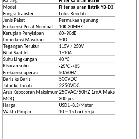
Barang
Filter saluran listrik
Model
Filter saluran listrik YB-D3
Fungsi Transfer
Lulus Rendah
Jenis Paket
Permukaan gunung
Frekuensi Pusat Nominal
10K-30MHZ
Kerugian Penyisipan
60~90dB
Impedansi Masukan
50Ω
Tegangan Terukur
115V / 250V
Nilai Saat Ini
1~10A
Suhu Lingkungan
40 °C
Kisaran suhu
-25℃~+85
Frekuensi operasi
50/60HZ
500VDC
Baris ke Baris
2250VDC
Jalur ke Tanah
250VAC/50HZ 1mA Maks
Arus Kebocoran Maksimum
MOQ
300 pcs
Harga
USD1~8,3/Meter
Waktu Pimpin
10 ~ 15 hari kerja