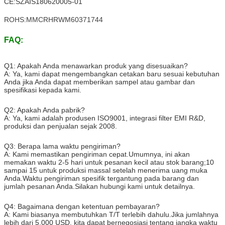
CE:SZAIS180620005-01
ROHS:MMCRHRWM60371744
FAQ:
Q1: Apakah Anda menawarkan produk yang disesuaikan?
A: Ya, kami dapat mengembangkan cetakan baru sesuai kebutuhan
Anda jika Anda dapat memberikan sampel atau gambar dan
spesifikasi kepada kami.
Q2: Apakah Anda pabrik?
A: Ya, kami adalah produsen ISO9001, integrasi filter EMI R&D,
produksi dan penjualan sejak 2008.
Q3: Berapa lama waktu pengiriman?
A: Kami memastikan pengiriman cepat.Umumnya, ini akan
memakan waktu 2-5 hari untuk pesanan kecil atau stok barang;10
sampai 15 untuk produksi massal setelah menerima uang muka
Anda.Waktu pengiriman spesifik tergantung pada barang dan
jumlah pesanan Anda.Silakan hubungi kami untuk detailnya.
Q4: Bagaimana dengan ketentuan pembayaran?
A: Kami biasanya membutuhkan T/T terlebih dahulu.Jika jumlahnya
lebih dari 5.000 USD, kita dapat bernegosiasi tentang jangka waktu