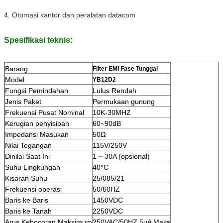
4. Otomasi kantor dan peralatan datacom
Spesifikasi teknis:
Barang
Filter EMI Fase Tunggal
Model
YB12D2
Fungsi Pemindahan
Lulus Rendah
Jenis Paket
Permukaan gunung
Frekuensi Pusat Nominal
10K-30MHZ
Kerugian penyisipan
60~90dB
Impedansi Masukan
50Ω
Nilai Tegangan
115V/250V
Dinilai Saat Ini
1 ~ 30A (opsional)
Suhu Lingkungan
40°C
Kisaran Suhu
25/085/21
Frekuensi operasi
50/60HZ
Baris ke Baris
1450VDC
Baris ke Tanah
2250VDC
Arus Kebocoran Maksimum
250VAC/50HZ 5uA Maks