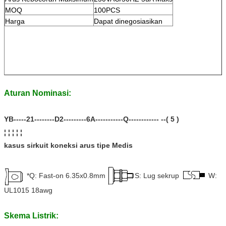
MOQ
100PCS
Harga
Dapat dinegosiasikan
Aturan Nominasi:
YB-----21--------D2---------6A-----------Q------------ --( 5 )
¦ ¦ ¦ ¦ ¦
kasus sirkuit koneksi arus tipe Medis
*Q: Fast-on 6.35x0.8mm
S: Lug sekrup
W:
UL1015 18awg
Skema Listrik: