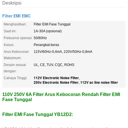
Deskripsi
Filter EMI EMC
Menghasilkan:
Filter EMI Fase Tunggal
Saat ini:
1A-30A (opsional)
Frekuensi operasi:
50/60Hz
Kasus:
Perangkat keras
Arus Kebocoran
115V/60Hz-0,4mA, 220V/50Hz-0,8mA
Maksimum:
Desain sesuai
UL, CE, TUV, CQC, ROHS
dengan:
112V Electronic Noise Filter
Cahaya Tinggi:
,
250v Electronic Noise Filter
112V ac line noise filter
,
110V 250V 6A Filter Arus Kebocoran Rendah Filter EMI
Fase Tunggal
Filter EMI Fase Tunggal YB12D2: