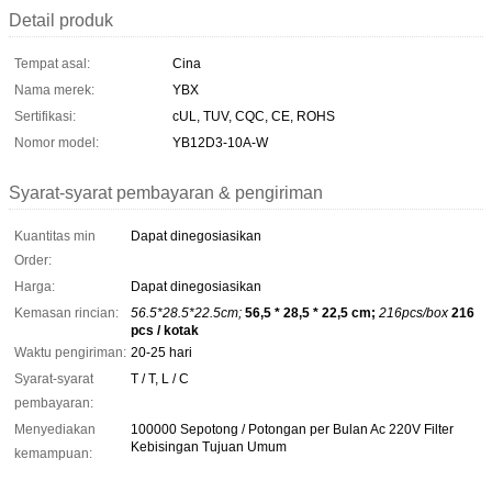
Detail produk
Tempat asal:
Cina
Nama merek:
YBX
Sertifikasi:
cUL, TUV, CQC, CE, ROHS
Nomor model:
YB12D3-10A-W
Syarat-syarat pembayaran & pengiriman
Kuantitas min
Dapat dinegosiasikan
Order:
Harga:
Dapat dinegosiasikan
Kemasan rincian:
56.5*28.5*22.5cm;
56,5 * 28,5 * 22,5 cm;
216pcs/box
216
pcs / kotak
Waktu pengiriman:
20-25 hari
Syarat-syarat
T / T, L / C
pembayaran:
Menyediakan
100000 Sepotong / Potongan per Bulan Ac 220V Filter
Kebisingan Tujuan Umum
kemampuan: