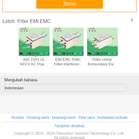
Terus
Filter EMI EMC
Lebih
MI Filter
Two Stage 20A
OEM 30 Ampere
Electronic Noise
Low Pass
nput Ac
30A 250V UL
EMI EMC Filter,
Filter Untuk
0 AC Noi
 Output
94V-0 AC Power
Filter Interferensi
Komunikasi Data
EMC Filte
l Solder
Line Filter Untuk
Elektromagnetik
10A Pasif
Peralata
eralatan
Peralatan Fitness
Powerline
ronik
Mengubah bahasa
Indonesian
Rumah
|
Tentang kami
|
Hubungi kami
|
Peta situs
|
Kebijakan pribadi
Tampilan desktop
Copyright © 2019 - 2026 Shenzhen Yanbixin Technology Co., Ltd..
All rights reserved.