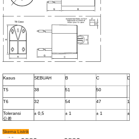
Kasus
SEBUAH
B
C
D
T5
38
51
50
T6
32
54
47
16.5
Toleransi
± 0,5
± 1
± 1
± 0,5
公差
Skema Listrik