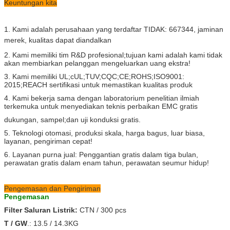
Keuntungan kita
1. Kami adalah perusahaan yang terdaftar
TIDAK: 667344
, jaminan
merek, kualitas dapat diandalkan
2. Kami memiliki tim R&D profesional;tujuan kami adalah kami tidak
akan membiarkan pelanggan mengeluarkan uang ekstra!
3. Kami memiliki UL;cUL;TUV;CQC;CE;ROHS;ISO9001:
2015;REACH sertifikasi untuk memastikan kualitas produk
4. Kami bekerja sama dengan laboratorium penelitian ilmiah
terkemuka untuk menyediakan teknis perbaikan EMC gratis
dukungan, sampel;dan uji konduksi gratis.
5. Teknologi otomasi, produksi skala, harga bagus, luar biasa,
layanan, pengiriman cepat!
6. Layanan purna jual: Penggantian gratis dalam tiga bulan,
perawatan gratis dalam enam tahun, perawatan seumur hidup!
Pengemasan dan Pengiriman
Pengemasan
Filter Saluran Listrik:
CTN / 300 pcs
T / GW
.: 13.5 / 14.3KG