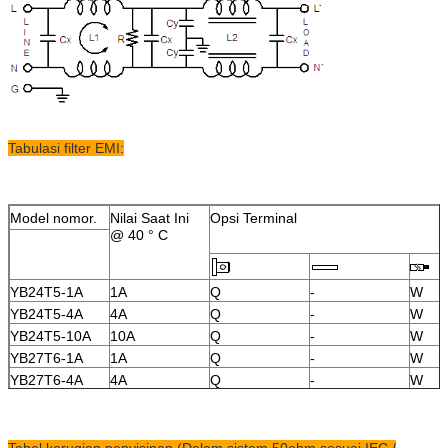
Tabulasi filter EMI:
Model nomor.
Nilai Saat Ini
Opsi Terminal
@ 40 ° C
YB24T5-1A
1A
Q
-
W
YB24T5-4A
4A
Q
-
W
YB24T5-10A
10A
Q
-
W
YB27T6-1A
1A
Q
-
W
YB27T6-4A
4A
Q
-
W
YB27T6-10A
10A
Q
-
W