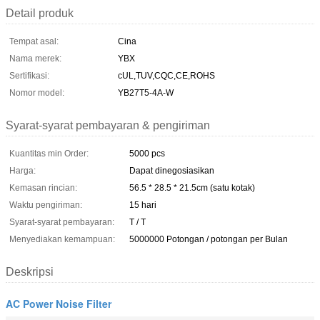
Detail produk
Tempat asal:
Cina
Nama merek:
YBX
Sertifikasi:
cUL,TUV,CQC,CE,ROHS
Nomor model:
YB27T5-4A-W
Syarat-syarat pembayaran & pengiriman
Kuantitas min Order:
5000 pcs
Harga:
Dapat dinegosiasikan
Kemasan rincian:
56.5 * 28.5 * 21.5cm (satu kotak)
Waktu pengiriman:
15 hari
Syarat-syarat pembayaran:
T / T
Menyediakan kemampuan:
5000000 Potongan / potongan per Bulan
Deskripsi
AC Power Noise Filter