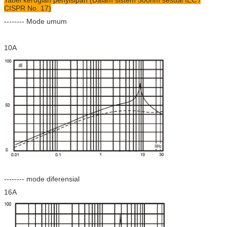
Tabel kerugian penyisipan (Dalam sistem 50ohm sesuai IEC /
CISPR No. 17)
-------- Mode umum
10A
-------- mode diferensial
16A