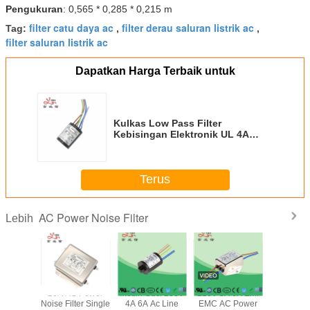
Pengukuran
: 0,565 * 0,285 * 0,215 m
filter catu daya ac
filter derau saluran listrik ac
Tag:
,
,
filter saluran listrik ac
Dapatkan Harga Terbaik untuk
Kulkas Low Pass Filter
Kebisingan Elektronik UL 4A
250VAC
Terus
AC Power Noise Filter
Lebih
EMI Tiga
20A AC Power
Mesin Cuci 250V
220V 3A 6A EMI
1450VD
t yang
Noise Filter Single
4A 6A Ac Line
EMC AC Power
Pass Emi