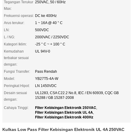
Tegangan Terukur
250VAC, 50 / 60Hz
Max:
Frekuensi operasi:
DC ke 400Hz
Arus terukur:
1 ~ 16A @ 40 ° C
LN:
500VDC
L / NG:
2000VAC / 2250VDC
Kategori Iklim:
-25 ° C ~ + 100 ° C
Kemudahan
UL 94V-0
terbakar sesuai
dengan:
Fungsi Transfer:
Pass Rendah
Model:
YB27T5-4A-W
Peringkat Hipot:
LN 1450VDC
Desain sesuai
UL1283, CSA C22.2 No.8, IEC / EN 60939, CQC GB
15288 / GB 15287-2008
dengan:
Filter Kebisingan Elektronik 250VAC
Cahaya Tinggi:
,
Filter Kebisingan Elektronik UL 4A
,
Filter Kebisingan Elektronik 400Hz
Kulkas Low Pass Filter Kebisingan Elektronik UL 4A 250VAC