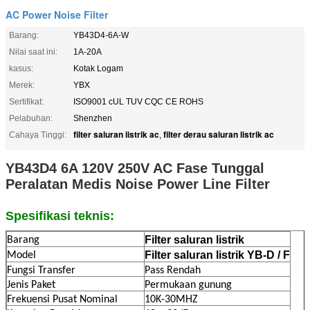
AC Power Noise Filter
Barang:
YB43D4-6A-W
Nilai saat ini:
1A-20A
kasus:
Kotak Logam
Merek:
YBX
Sertifikat:
ISO9001 cUL TUV CQC CE ROHS
Pelabuhan:
Shenzhen
filter saluran listrik ac
filter derau saluran listrik ac
Cahaya Tinggi:
,
YB43D4 6A 120V 250V AC Fase Tunggal
Peralatan Medis Noise Power Line Filter
Spesifikasi teknis:
Filter saluran listrik
Barang
Filter saluran listrik YB-D / F
Model
Fungsi Transfer
Pass Rendah
Jenis Paket
Permukaan gunung
Frekuensi Pusat Nominal
10K-30MHZ