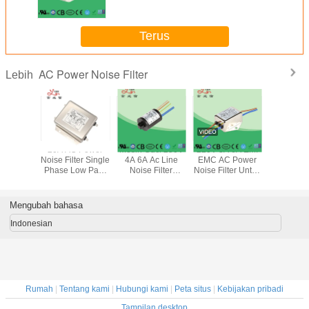
Terus
AC Power Noise Filter
Lebih
EMI Tiga
20A AC Power
Mesin Cuci 250V
220V 3A 6A EMI
1450VD
t yang
Noise Filter Single
4A 6A Ac Line
EMC AC Power
Pass Emi
kan Filter
Phase Low Pass
Noise Filter
Noise Filter Untuk
Line Filt
ingan
EMI Filter Untuk
Dengan Kawat
Lampu LED Strip
Tunggal 
istrik AC
Peralatan
Timbal
perala
 Akses
Elektronik
Data
Mengubah bahasa
Atenuasi
ggi
Indonesian
Rumah
|
Tentang kami
|
Hubungi kami
|
Peta situs
|
Kebijakan pribadi
Tampilan desktop