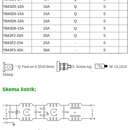
YB43D5-10A
10A
Q
S
YB43D5-15A
15A
Q
S
YB43D6-10A
10A
Q
S
YB43D6-15A
15A
Q
S
YB43F2-20A
20A
Q
S
YB43F2-25A
25A
-
S
YB43F3-30A
30A
-
S
* Q: Fast-on 6.35x0.8mm
S: Screw lug
W: UL1015
18awg
Skema listrik: