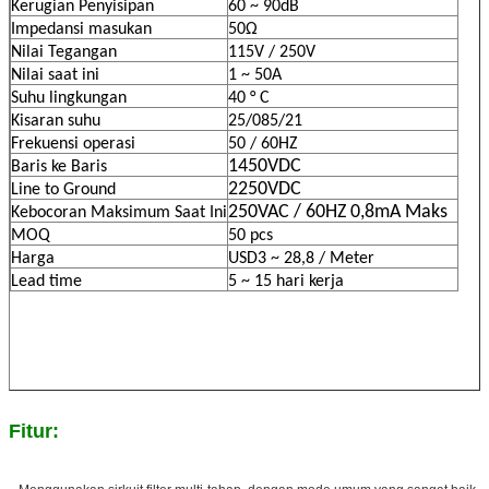
Kerugian Penyisipan
60 ~ 90dB
Impedansi masukan
50Ω
Nilai Tegangan
115V / 250V
Nilai saat ini
1 ~ 50A
Suhu lingkungan
40 ° C
Kisaran suhu
25/085/21
Frekuensi operasi
50 / 60HZ
1450VDC
Baris ke Baris
2250VDC
Line to Ground
250VAC / 60HZ 0,8mA Maks
Kebocoran Maksimum Saat Ini
MOQ
50 pcs
Harga
USD3 ~ 28,8 / Meter
Lead time
5 ~ 15 hari kerja
Fitur:
-