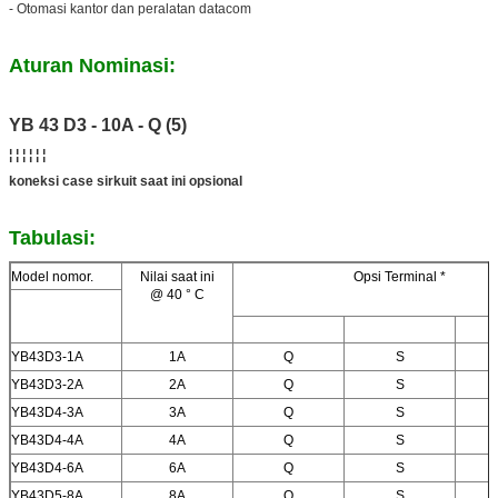
- Otomasi kantor dan peralatan datacom
Aturan Nominasi:
YB 43 D3 - 10A - Q (5)
¦ ¦ ¦ ¦ ¦ ¦
koneksi case sirkuit saat ini opsional
Tabulasi:
Model nomor.
Nilai saat ini
Opsi Terminal *
@ 40 ° C
YB43D3-1A
1A
Q
S
YB43D3-2A
2A
Q
S
YB43D4-3A
3A
Q
S
YB43D4-4A
4A
Q
S
YB43D4-6A
6A
Q
S
YB43D5-8A
8A
Q
S