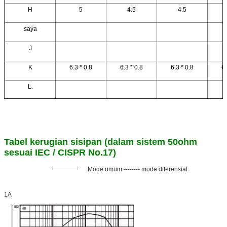
H
5
4.5
4.5
4
saya
J
K
6.3 * 0.8
6.3 * 0.8
6.3 * 0.8
6.
L.
Tabel kerugian sisipan (dalam sistem 50ohm
sesuai IEC / CISPR No.17)
Mode umum -------- mode diferensial
1A