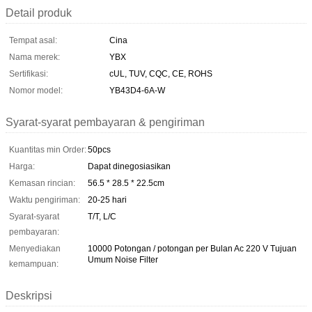
Detail produk
Tempat asal:
Cina
Nama merek:
YBX
Sertifikasi:
cUL, TUV, CQC, CE, ROHS
Nomor model:
YB43D4-6A-W
Syarat-syarat pembayaran & pengiriman
Kuantitas min Order:
50pcs
Harga:
Dapat dinegosiasikan
Kemasan rincian:
56.5 * 28.5 * 22.5cm
Waktu pengiriman:
20-25 hari
Syarat-syarat
T/T, L/C
pembayaran:
Menyediakan
10000 Potongan / potongan per Bulan Ac 220 V Tujuan
Umum Noise Filter
kemampuan:
Deskripsi