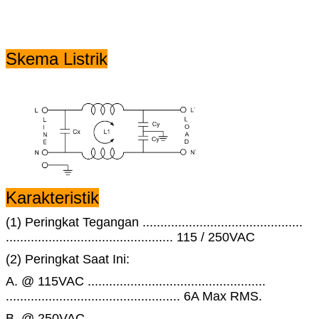
Skema Listrik
Karakteristik
(1) Peringkat Tegangan .............................................
............................................... 115 / 250VAC
(2) Peringkat Saat Ini:
A. @ 115VAC ..................................................
................................................. 6A Max RMS.
B. @ 250VAC ..................................................