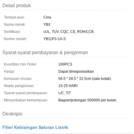
Detail produk
Tempat asal:
Cina
Nama merek:
YBX
Sertifikasi:
cUL, TUV, CQC, CE, ROHS,CB
Nomor model:
YB11P3-1A-S
Syarat-syarat pembayaran & pengiriman
Kuantitas min Order:
100PCS
Harga:
Dapat dinegosiasikan
Kemasan rincian:
56.5 * 28.5 * 22.5cm (satu kotak)
Waktu pengiriman:
15-25 HARI
Syarat-syarat pembayaran:
L/C, T/T
Menyediakan kemampuan:
Bagian/potongan 500000 per bulan
Deskripsi
Filter Kebisingan Saluran Listrik