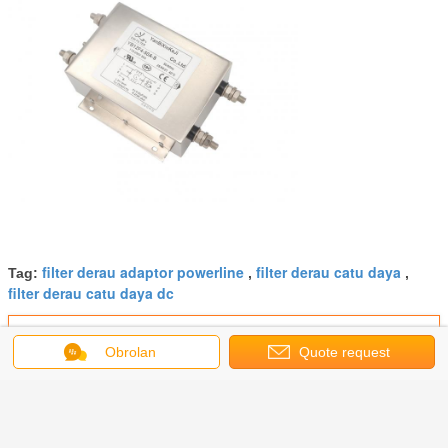
filter derau adaptor powerline
filter derau catu daya
Tag:
,
,
filter derau catu daya dc
Dapatkan Harga Terbaik untuk
Obrolan
Quote request
suatu
Yanbixin PCB Mounting EMC
Power Noise Filter Untuk
Melindungi Gelombang