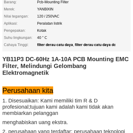
Barang:
Pcb-Mounting Filter
Merek:
YANBIXIN
Nilai tegangan:
120 / 250VAC
Aplikasi:
Peralatan listrik
Pengepakan:
Kotak
Suhu lingkungan:
40 ° C
filter derau catu daya
filter derau catu daya dc
Cahaya Tinggi:
,
YB11P3 DC-60Hz 1A-10A PCB Mounting EMC
Filter, Melindungi Gelombang
Elektromagnetik
Perusahaan kita
1. Disesuaikan: Kami memiliki tim R & D
profesional;tujuan kami adalah kami tidak akan
membiarkan pelanggan
menghabiskan uang ekstra.
2. perusahaan yang terdaftar: perusahaan teknologi