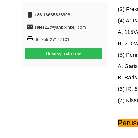
(3) Fre
+86 18665826908
(4) Arus
sales22@yanbixinkeji.com
A. 115VAC /
86-755-27147101
B. 250VAC /
Hubungi sekarang
(5) Peri
A. Garis ke
B. Baris ke
(6) IR:
(7) Kis
Perus