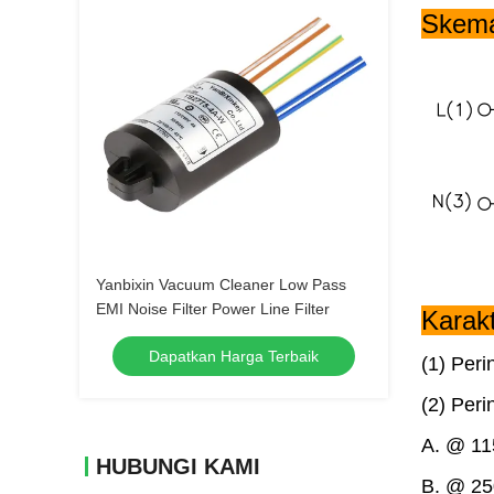
Skema 
Yanbixin Vacuum Cleaner Low Pass
EMI Noise Filter Power Line Filter
Karakt
Dapatkan Harga Terbaik
(1) Peringk
(2) Peri
A. @ 115VAC
HUBUNGI KAMI
B. @ 250VAC