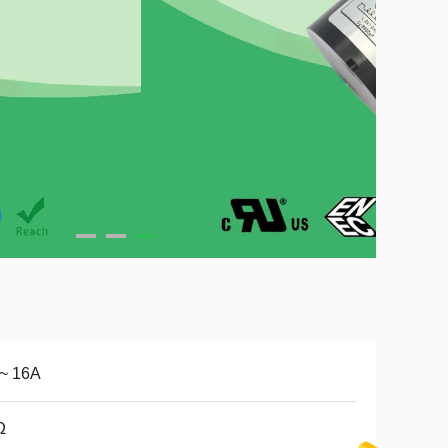
 ~ 16A
Ω