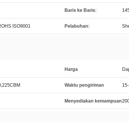
Baris ke Baris:
14
ROHS ISO9001
Pelabuhan:
Sh
Harga
Dap
* 0,225CBM
Waktu pengiriman
15-
Menyediakan kemampuan
200