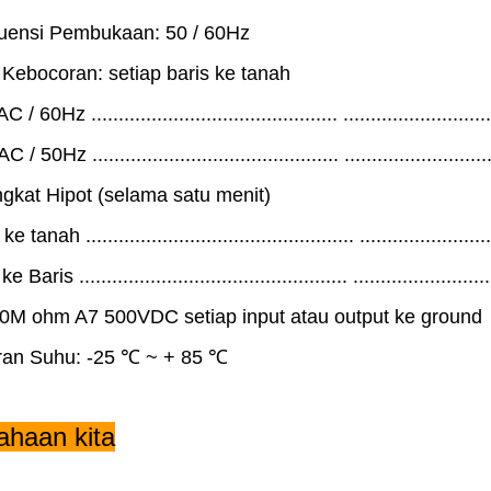
kuensi Pembukaan: 50 / 60Hz
 Kebocoran: setiap baris ke tanah
 60Hz ............................................. ........................
 50Hz ............................................. .......................
ngkat Hipot (selama satu menit)
 tanah ................................................. ....................
 Baris ................................................. ......................
 50M ohm A7 500VDC setiap input atau output ke ground
aran Suhu: -25 ℃ ~ + 85 ℃
ahaan kita