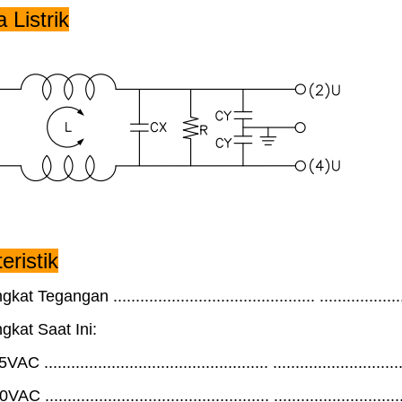
Listrik
eristik
at Tegangan ............................................. ................
ngkat Saat Ini:
 .................................................. .......................
 .................................................. .......................