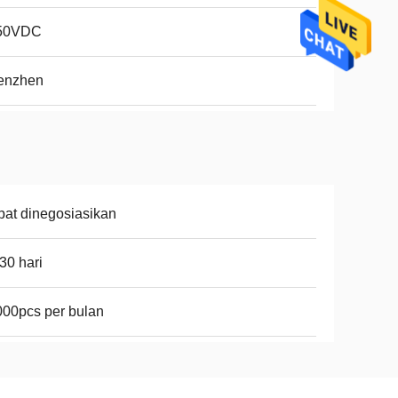
50VDC
enzhen
at dinegosiasikan
30 hari
00pcs per bulan