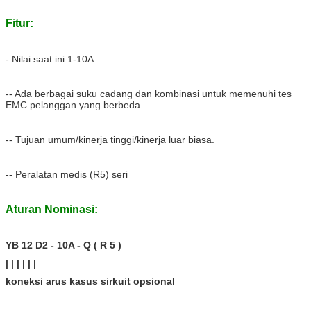
Fitur:
- Nilai saat ini 1-10A
-- Ada berbagai suku cadang dan kombinasi untuk memenuhi tes
EMC pelanggan yang berbeda.
-- Tujuan umum/kinerja tinggi/kinerja luar biasa.
-- Peralatan medis (R5) seri
Aturan Nominasi:
YB 12 D2 - 10A - Q ( R 5 )
| | | | | |
koneksi arus kasus sirkuit opsional