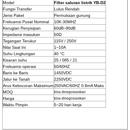
Model
Filter saluran listrik YB-D2
Fungsi Transfer
Lulus Rendah
Jenis Paket
Permukaan gunung
Frekuensi Pusat Nominal
10K-30MHZ
Kerugian Penyisipan
60dB~90dB
Impedansi masukan
50Ω
Tegangan Terukur
115V / 250V
Nilai Saat Ini
1~10A
Suhu Lingkungan
40 °C
Kisaran suhu
25 / 085 / 21
Frekuensi operasi
50/60HZ
Baris ke Baris
1450VDC
Jalur ke Tanah
2250VDC
Arus Kebocoran Maksimum
250VAC/60HZ 0.8mA Maks
MOQ
bisa dinegosiasikan
Harga
bisa dinegosiasikan
Waktu Pimpin
5~20 hari kerja