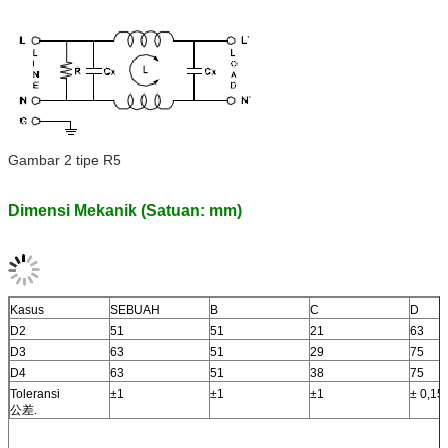
Gambar 2 tipe R5
Dimensi Mekanik (Satuan: mm)
Kasus
SEBUAH
B
C
D
D2
51
51
21
63
D3
63
51
29
75
D4
63
51
38
75
Toleransi
±1
±1
±1
± 0,15
公差.