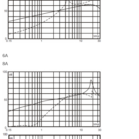
6A
8A