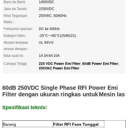
Baris ke Baris:
1450VDC
Jalur ke Tanah:
2250VDC
Nilai Tegangan
250VAC, 50/60Hz
Maks.::
Frekuensi operasi::
DC ke 400Hz
Kategori iklim::
-25°C~+85°C(25/85/21)
Mudah terbakar
UL 94V-0
sesuai dengan::
Nilai saat ini:
1A 3A 6A 10A
225 VDC Power Emi Filter
60dB Power Emi Filter
Cahaya Tinggi:
,
,
250VAC Power Emi Filter
60dB 250VDC Single Phase RFI Power Emi
Filter dengan ukuran ringkas untuk
Mesin las
Spesifikasi teknis:
Barang
Filter RFI Fase Tunggal