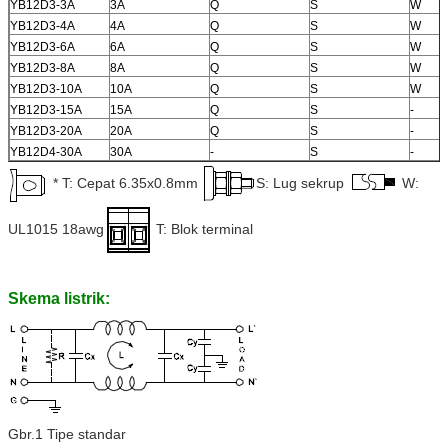
YB12D3-3A
3A
Q
S
W
YB12D3-4A
4A
Q
S
W
YB12D3-6A
6A
Q
S
W
YB12D3-8A
8A
Q
S
W
YB12D3-10A
10A
Q
S
W
YB12D3-15A
15A
Q
S
-
YB12D3-20A
20A
Q
S
-
YB12D4-30A
30A
-
S
-
* T: Cepat 6.35x0.8mm
S: Lug sekrup
W:
UL1015 18awg
T: Blok terminal
Skema listrik:
Gbr.1 Tipe standar