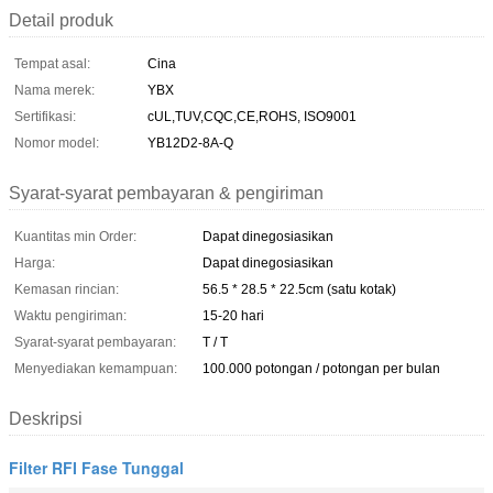
Detail produk
Tempat asal:
Cina
Nama merek:
YBX
Sertifikasi:
cUL,TUV,CQC,CE,ROHS, ISO9001
Nomor model:
YB12D2-8A-Q
Syarat-syarat pembayaran & pengiriman
Kuantitas min Order:
Dapat dinegosiasikan
Harga:
Dapat dinegosiasikan
Kemasan rincian:
56.5 * 28.5 * 22.5cm (satu kotak)
Waktu pengiriman:
15-20 hari
Syarat-syarat pembayaran:
T / T
Menyediakan kemampuan:
100.000 potongan / potongan per bulan
Deskripsi
Filter RFI Fase Tunggal