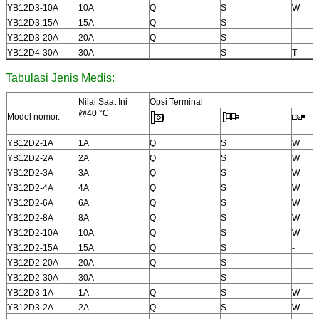
YB12D3-10A
10A
Q
S
W
YB12D3-15A
15A
Q
S
-
YB12D3-20A
20A
Q
S
-
YB12D4-30A
30A
-
S
T
Tabulasi Jenis Medis:
Nilai Saat Ini
Opsi Terminal
@40 °C
Model nomor.
YB12D2-1A
1A
Q
S
W
YB12D2-2A
2A
Q
S
W
YB12D2-3A
3A
Q
S
W
YB12D2-4A
4A
Q
S
W
YB12D2-6A
6A
Q
S
W
YB12D2-8A
8A
Q
S
W
YB12D2-10A
10A
Q
S
W
YB12D2-15A
15A
Q
S
-
YB12D2-20A
20A
Q
S
-
YB12D2-30A
30A
-
S
-
YB12D3-1A
1A
Q
S
W
YB12D3-2A
2A
Q
S
W