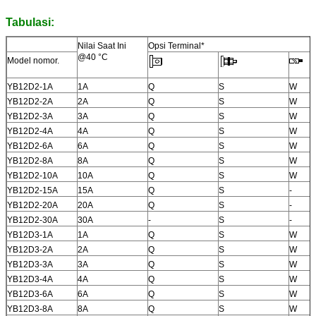
Tabulasi:
Nilai Saat Ini
Opsi Terminal*
@40 °C
Model nomor.
YB12D2-1A
1A
Q
S
W
YB12D2-2A
2A
Q
S
W
YB12D2-3A
3A
Q
S
W
YB12D2-4A
4A
Q
S
W
YB12D2-6A
6A
Q
S
W
YB12D2-8A
8A
Q
S
W
YB12D2-10A
10A
Q
S
W
YB12D2-15A
15A
Q
S
-
YB12D2-20A
20A
Q
S
-
YB12D2-30A
30A
-
S
-
YB12D3-1A
1A
Q
S
W
YB12D3-2A
2A
Q
S
W
YB12D3-3A
3A
Q
S
W
YB12D3-4A
4A
Q
S
W
YB12D3-6A
6A
Q
S
W
YB12D3-8A
8A
Q
S
W