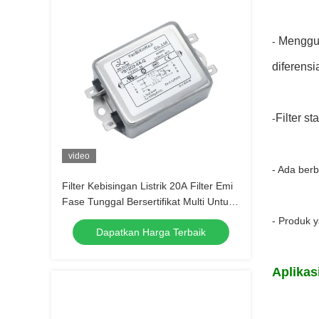
Menggun
-
diferensi
Filter s
-
video
- Ada ber
Filter Kebisingan Listrik 20A Filter Emi
Fase Tunggal Bersertifikat Multi Untuk
Peralatan Elektronik
- Produk 
Dapatkan Harga Terbaik
Aplikas