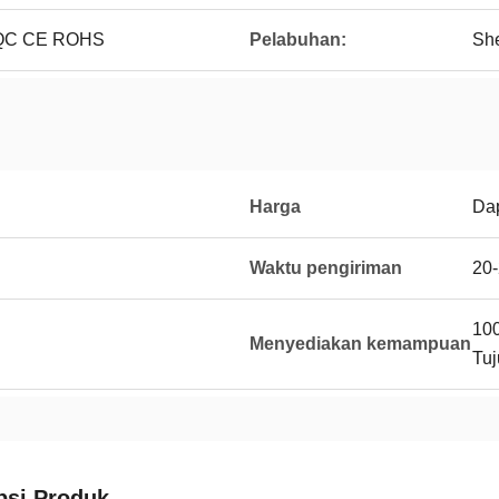
CQC CE ROHS
Pelabuhan:
Sh
Harga
Dap
Waktu pengiriman
20-
100
Menyediakan kemampuan
Tuj
psi Produk