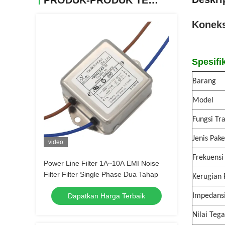
PRODUK-PRODUK TERKAIT
Koneks
Spesifi
Barang
Model
Fungsi Tr
Jenis Pake
video
Frekuensi
Power Line Filter 1A~10A EMI Noise
Filter Filter Single Phase Dua Tahap
Kerugian 
Dapatkan Harga Terbaik
Impedans
Nilai Teg