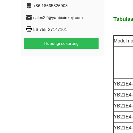
+86 18665826908
sales22@yanbixinkeji.com
Tabulas
86-755-27147101
Model no
Hubungi sekarang
YB21E4
YB21E4
YB21E4
YB21E4
YB21E4