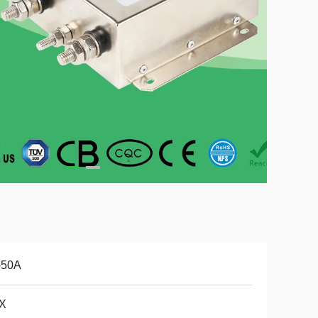
-50A
X