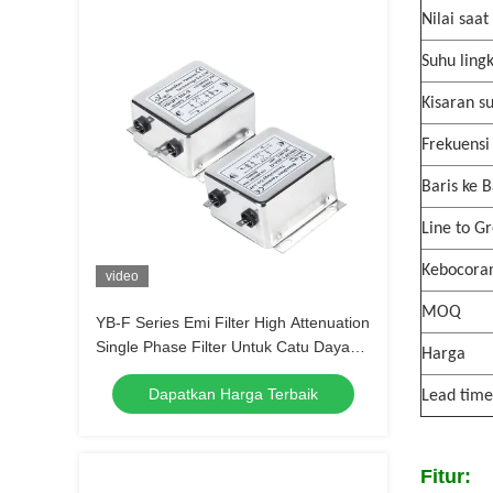
Nilai saat 
Suhu ling
Kisaran s
Frekuensi
Baris ke B
Line to G
Kebocora
video
MOQ
YB-F Series Emi Filter High Attenuation
Single Phase Filter Untuk Catu Daya
Harga
115V/250V
Dapatkan Harga Terbaik
Lead time
Fitur: