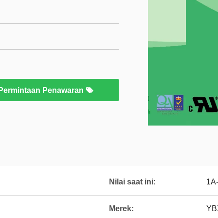
Permintaan Penawaran
Nilai saat ini:
1A
Merek:
YB