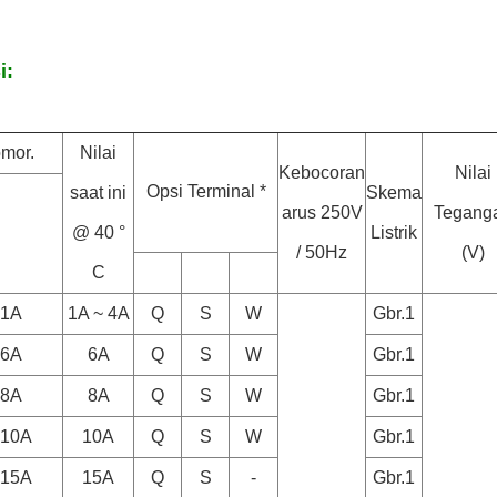
i:
mor.
Nilai
Kebocoran
Nilai
Opsi Terminal *
saat ini
Skema
arus 250V
Tegang
@ 40 °
Listrik
/ 50Hz
(V)
C
-1A
1A ~ 4A
Q
S
W
Gbr.1
-6A
6A
Q
S
W
Gbr.1
-8A
8A
Q
S
W
Gbr.1
-10A
10A
Q
S
W
Gbr.1
-15A
15A
Q
S
-
Gbr.1