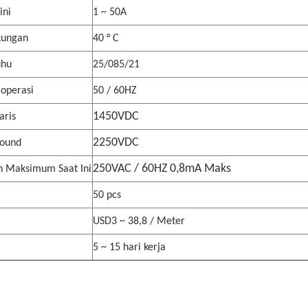
ini
1 ~ 50A
kungan
40 ° C
uhu
25/085/21
 operasi
50 / 60HZ
1450VDC
aris
2250VDC
round
250VAC / 60HZ 0,8mA Maks
n Maksimum Saat Ini
50 pcs
USD3 ~ 38,8 / Meter
5 ~ 15 hari kerja