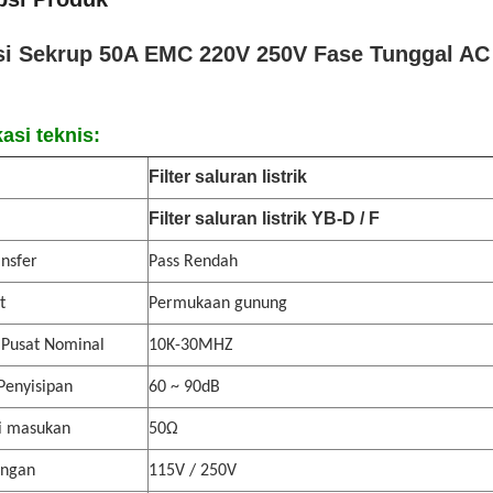
i Sekrup 50A EMC 220V 250V Fase Tunggal AC 
kasi teknis:
Filter saluran listrik
Filter saluran listrik YB-D / F
ansfer
Pass Rendah
t
Permukaan gunung
 Pusat Nominal
10K-30MHZ
Penyisipan
60 ~ 90dB
i masukan
50Ω
angan
115V / 250V