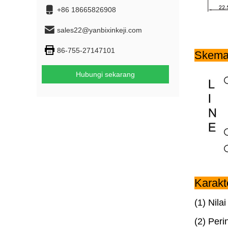
+86 18665826908
sales22@yanbixinkeji.com
86-755-27147101
Skema 
Hubungi sekarang
Karakte
(1) Nilai T
(2) Peri