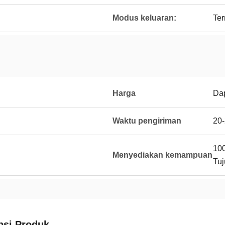
Modus keluaran:
Ter
Harga
Dap
Waktu pengiriman
20-
100
Menyediakan kemampuan
Tu
psi Produk