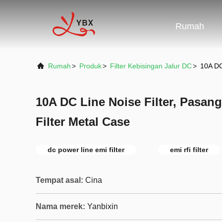
Rumah
Rumah
>
Produk
>
Filter Kebisingan Jalur DC
>
10A DC
10A DC Line Noise Filter, Pasan
Filter Metal Case
dc power line emi filter
emi rfi filter
Tempat asal:
Cina
Nama merek:
Yanbixin