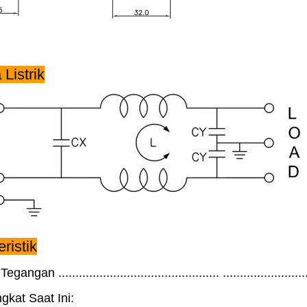
Listrik
ristik
egangan ............................................... ....................
ngkat Saat Ini: