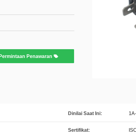
Permintaan Penawaran
Dinilai Saat Ini:
1A
Sertifikat:
IS