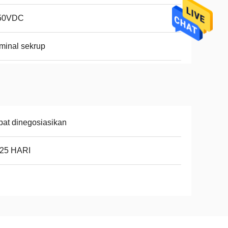
50VDC
minal sekrup
at dinegosiasikan
-25 HARI