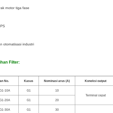
ak motor tiga fase
MPS
an otomatisasi industri
ihan Filter:
an No.
Kasus
Nominasi arus (A)
Koneksi output
G1-10A
G1
10
Terminal cepat
G1-20A
G1
20
G1-30A
G1
30