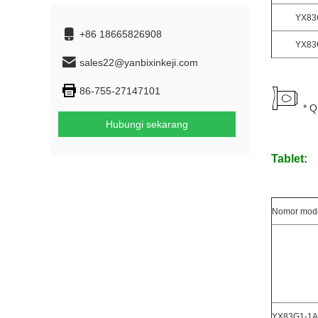
YX83
+86 18665826908
YX83
sales22@yanbixinkeji.com
86-755-27147101
* Q
Hubungi sekarang
Tablet:
Nomor mode
YX83G1-1A