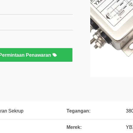
Permintaan Penawaran
aran Sekrup
Tegangan:
38
Merek:
YB