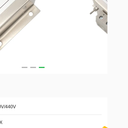
0V/440V
X