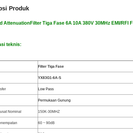
psi Produk
d AttenuationFilter Tiga Fase 6A 10A 380V 30MHz EMI/RFI Fi
si teknis:
Filter Tiga Fase
YX83G1-6A-S
sfer
Low Pass
Permukaan Gunung
Pusat Nominal
150K-30MHZ
enempatan
60 ~ 90dB