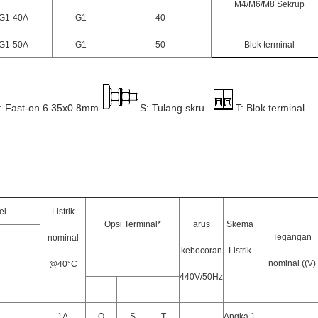
M4/M6/M8 Sekrup
G1-40A
G1
40
G1-50A
G1
50
Blok terminal
: Fast-on 6.35x0.8mm
S: Tulang skru
T: Blok terminal
l.
Listrik
Opsi Terminal*
arus
Skema
Tegangan
nominal
kebocoran
Listrik
nominal ((V)
@40°C
440V/50Hz
1A
Q
S
T
Angka.1