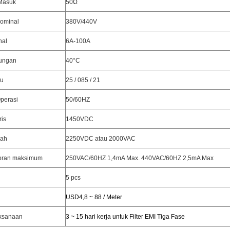
Masuk
50Ω
ominal
380V/440V
nal
6A-100A
ungan
40°C
hu
25 / 085 / 21
perasi
50/60HZ
ris
1450VDC
nah
2250VDC atau 2000VAC
oran maksimum
250VAC/60HZ 1,4mA Max. 440VAC/60HZ 2,5mA Max
5 pcs
USD4,8 ~ 88 / Meter
ksanaan
3 ~ 15 hari kerja untuk Filter EMI Tiga Fase