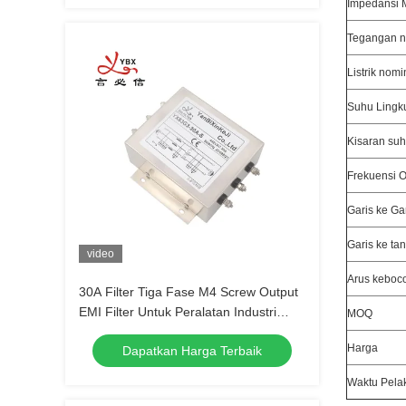
Impedansi 
Tegangan n
Listrik nomi
Suhu Lingk
Kisaran su
Frekuensi O
Garis ke Ga
Garis ke ta
video
Arus keboc
30A Filter Tiga Fase M4 Screw Output
EMI Filter Untuk Peralatan Industri
MOQ
Berkualitas Tinggi
Harga
Dapatkan Harga Terbaik
Waktu Pela