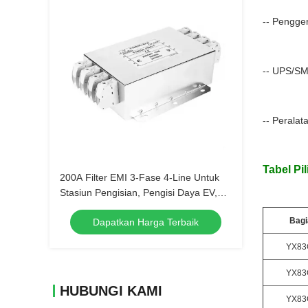
-- Pengger
-- UPS/S
-- Peralat
Tabel Pil
200A Filter EMI 3-Fase 4-Line Untuk
Stasiun Pengisian, Pengisi Daya EV,
Dan Sistem Daya Kendaraan Listrik
Bagi
Dapatkan Harga Terbaik
YX83
YX83
HUBUNGI KAMI
YX83