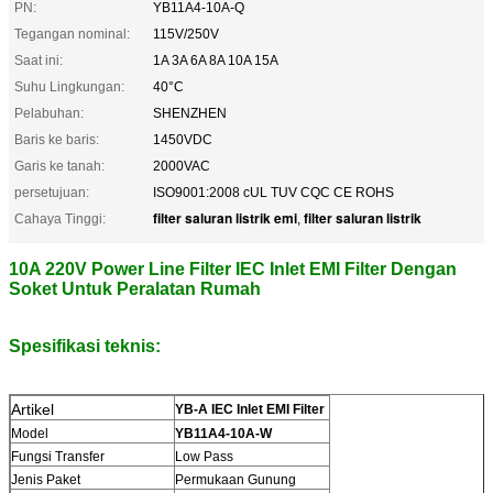
PN:
YB11A4-10A-Q
Tegangan nominal:
115V/250V
Saat ini:
1A 3A 6A 8A 10A 15A
Suhu Lingkungan:
40°C
Pelabuhan:
SHENZHEN
Baris ke baris:
1450VDC
Garis ke tanah:
2000VAC
persetujuan:
ISO9001:2008 cUL TUV CQC CE ROHS
filter saluran listrik emi
filter saluran listrik
Cahaya Tinggi:
,
10A 220V Power Line Filter IEC Inlet EMI Filter Dengan
Soket Untuk Peralatan Rumah
Spesifikasi teknis:
Artikel
YB-A IEC Inlet EMI Filter
Model
YB11A4-10A-W
Fungsi Transfer
Low Pass
Jenis Paket
Permukaan Gunung