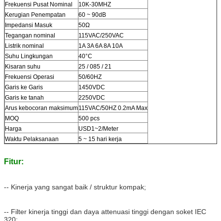
Frekuensi Pusat Nominal
10K-30MHZ
Kerugian Penempatan
60 ~ 90dB
Impedansi Masuk
50Ω
Tegangan nominal
115VAC/250VAC
Listrik nominal
1A 3A 6A 8A 10A
Suhu Lingkungan
40°C
Kisaran suhu
25 / 085 / 21
Frekuensi Operasi
50/60HZ
Garis ke Garis
1450VDC
Garis ke tanah
2250VDC
Arus kebocoran maksimum
115VAC/50HZ 0.2mA Max
MOQ
500 pcs
Harga
USD1~2/Meter
Waktu Pelaksanaan
5 ~ 15 hari kerja
Fitur:
-- Kinerja yang sangat baik / struktur kompak;
-- Filter kinerja tinggi dan daya attenuasi tinggi dengan soket IEC
320;