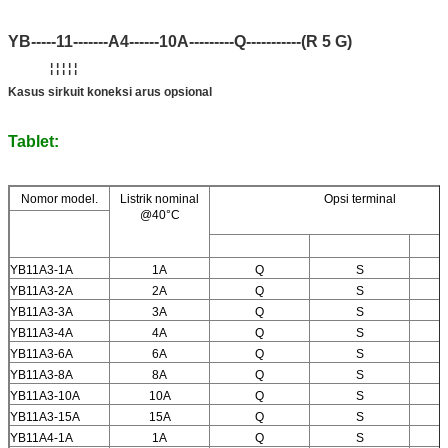
YB-----11-------A4------10A---------Q-----------(R 5 G)
¦ ¦ ¦ ¦ ¦
Kasus sirkuit koneksi arus opsional
Tablet:
Nomor model.
Listrik nominal
Opsi terminal
@40°C
YB11A3-1A
1A
Q
S
YB11A3-2A
2A
Q
S
YB11A3-3A
3A
Q
S
YB11A3-4A
4A
Q
S
YB11A3-6A
6A
Q
S
YB11A3-8A
8A
Q
S
YB11A3-10A
10A
Q
S
YB11A3-15A
15A
Q
S
YB11A4-1A
1A
Q
S