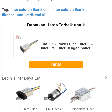
filter saluran listrik emi
filter saluran listrik
Tag:
,
,
filter saluran listrik emi rfi
Dapatkan Harga Terbaik untuk
10A 220V Power Line Filter IEC
Inlet EMI Filter Dengan Soket
Untuk Peralatan Rumah
Terus
Filter Daya EMI
Lebih
A IEC
YB11A2-10A-W
250V mesin cuci
CE ENEC
Filter Da
mi Filter
IEC Inlet Filter
EMI Filter 4A
Bersertifikat Filter
Fase Tun