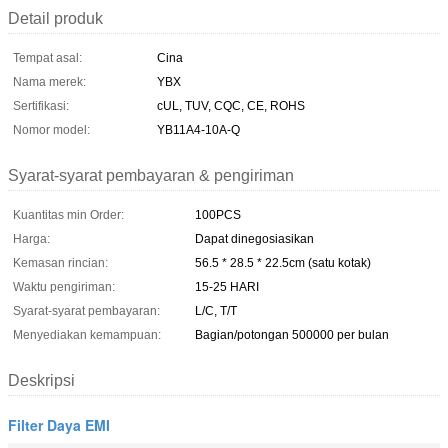
Detail produk
Tempat asal:
Cina
Nama merek:
YBX
Sertifikasi:
cUL, TUV, CQC, CE, ROHS
Nomor model:
YB11A4-10A-Q
Syarat-syarat pembayaran & pengiriman
Kuantitas min Order:
100PCS
Harga:
Dapat dinegosiasikan
Kemasan rincian:
56.5 * 28.5 * 22.5cm (satu kotak)
Waktu pengiriman:
15-25 HARI
Syarat-syarat pembayaran:
L/C, T/T
Menyediakan kemampuan:
Bagian/potongan 500000 per bulan
Deskripsi
Filter Daya EMI