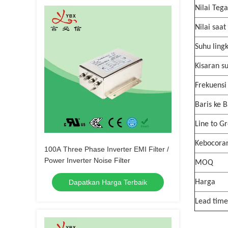
Nilai Teg
Nilai saat 
Suhu ling
Kisaran s
Frekuensi
Baris ke B
Line to G
Kebocora
100A Three Phase Inverter EMI Filter /
Power Inverter Noise Filter
MOQ
Dapatkan Harga Terbaik
Harga
Lead time