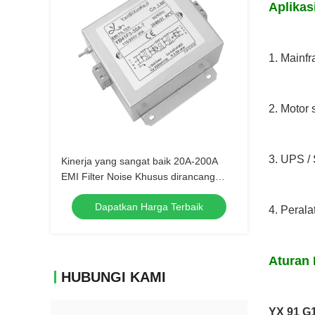
Aplikas
1. Mainf
2. Motor 
3. UPS 
Kinerja yang sangat baik 20A-200A
EMI Filter Noise Khusus dirancang
untuk 50/60HZ Inverter
Dapatkan Harga Terbaik
4. Perala
Aturan 
HUBUNGI KAMI
YX 91 G1