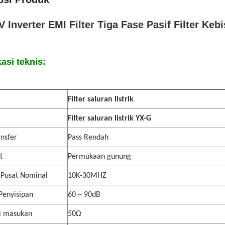
V Inverter EMI Filter Tiga Fase Pasif Filter Ke
kasi teknis:
Filter saluran listrik
Filter saluran listrik YX-G
ansfer
Pass Rendah
t
Permukaan gunung
 Pusat Nominal
10K-30MHZ
Penyisipan
60 ~ 90dB
i masukan
50Ω