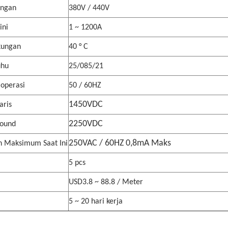
angan
380V / 440V
ini
1 ~ 1200A
kungan
40 ° C
uhu
25/085/21
 operasi
50 / 60HZ
1450VDC
aris
2250VDC
round
250VAC / 60HZ 0,8mA Maks
n Maksimum Saat Ini
5 pcs
USD3.8 ~ 88.8 / Meter
5 ~ 20 hari kerja