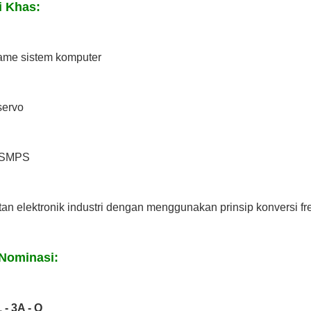
i Khas:
rame sistem komputer
servo
/ SMPS
tan elektronik industri dengan menggunakan prinsip konversi fr
Nominasi:
 - 3A - Q