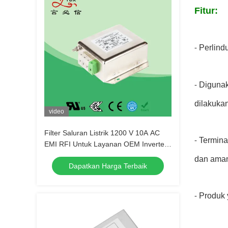
Fitur:
Perlind
-
Digunak
-
dilakuka
video
Filter Saluran Listrik 1200 V 10A AC
Termina
-
EMI RFI Untuk Layanan OEM Inverter
PV
dan ama
Dapatkan Harga Terbaik
Produk 
-