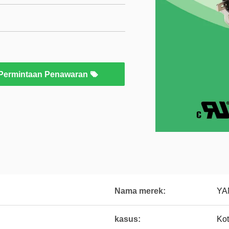
Permintaan Penawaran
Nama merek:
YA
kasus:
Ko