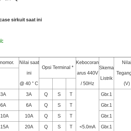
ase sirkuit saat ini
i:
nomor.
Nilai saat
Kebocoran
Nila
Opsi Terminal *
Skema
ini
arus 440V
Tegan
Listrik
@ 40 ° C
/ 50Hz
(V)
-3A
3A
Q
S
T
Gbr.1
-6A
6A
Q
S
T
Gbr.1
-10A
10A
Q
S
T
Gbr.1
-15A
20A
Q
S
T
<5.0mA
Gbr.1