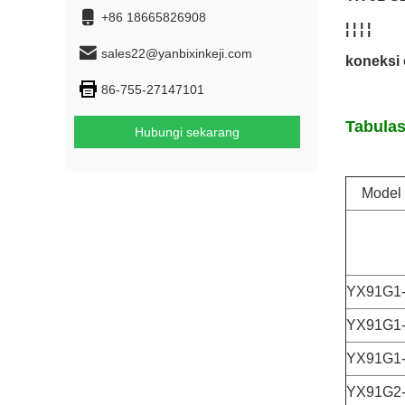
+86 18665826908
¦ ¦ ¦ ¦
sales22@yanbixinkeji.com
koneksi c
86-755-27147101
Tabulas
Hubungi sekarang
Model 
YX91G1
YX91G1
YX91G1
YX91G2