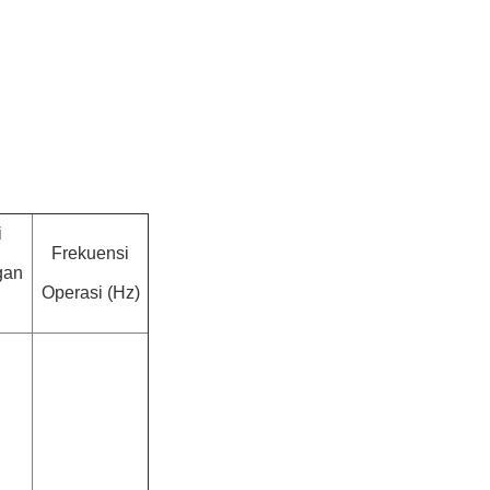
i
Frekuensi
gan
Operasi (Hz)