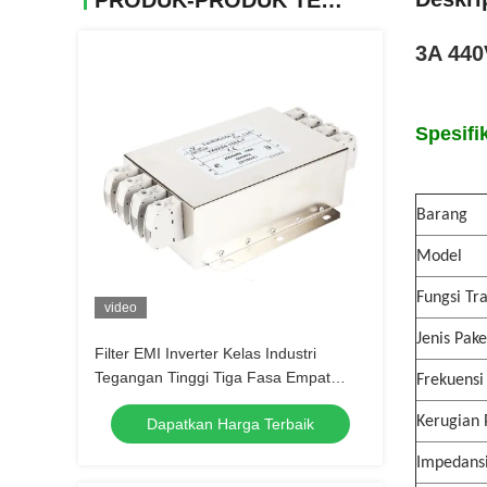
PRODUK-PRODUK TERKAIT
3A 440
Spesifi
Barang
Model
Fungsi Tr
video
Jenis Pake
Filter EMI Inverter Kelas Industri
Tegangan Tinggi Tiga Fasa Empat
Frekuensi
Kawat Power Filter
Kerugian 
Dapatkan Harga Terbaik
Impedans