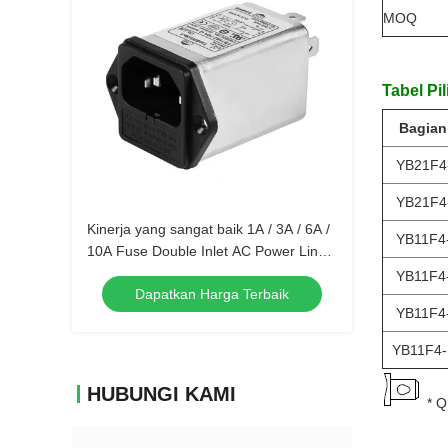
MOQ
Tabel Pil
Bagian
YB21F4
YB21F4
Kinerja yang sangat baik 1A / 3A / 6A /
YB11F4
10A Fuse Double Inlet AC Power Line
EMI Filter Untuk Peralatan Medis
YB11F4
Dapatkan Harga Terbaik
YB11F4
YB11F4-
HUBUNGI KAMI
* Q