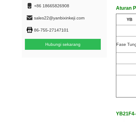
+86 18665826908
Aturan 
sales22@yanbixinkeji.com
YB
86-755-27147101
Hubungi sekarang
Fase Tun
YB21F4-