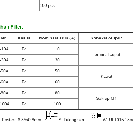
100 pcs
ihan Filter:
 No.
Kasus
Nominasi arus (A)
Koneksi output
-10A
F4
10
Terminal cepat
-30A
F4
30
-50A
F4
50
Kawat
-60A
F4
60
-80A
F4
80
Sekrup M4
100A
F4
100
: Fast-on 6.35x0.8mm
S: Tulang skru
W: UL1015 18a