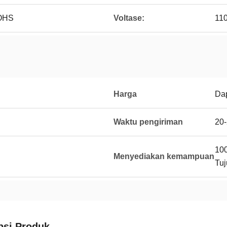
OHS
Voltase:
11
Harga
Dap
Waktu pengiriman
20-
100
Menyediakan kemampuan
Tuj
psi Produk