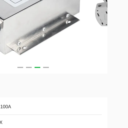
-100A
X