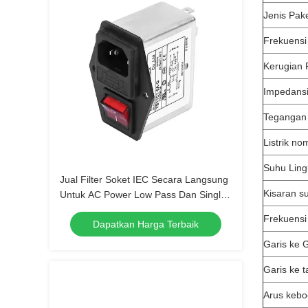
Jenis Pak
Frekuensi
Kerugian
Impedans
Tegangan
Listrik no
Suhu Lin
Jual Filter Soket IEC Secara Langsung
Kisaran s
Untuk AC Power Low Pass Dan Single-
Phase EMI Filtering
Frekuensi
Dapatkan Harga Terbaik
Garis ke G
Garis ke 
Arus keb