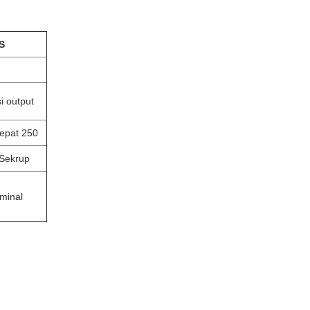
S
i output
cepat 250
Sekrup
rminal