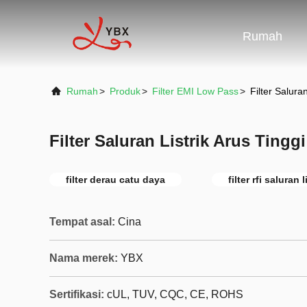
Rumah
Rumah
>
Produk
>
Filter EMI Low Pass
>
Filter Salura
Filter Saluran Listrik Arus Tingg
filter derau catu daya
filter rfi saluran l
Tempat asal:
Cina
Nama merek:
YBX
Sertifikasi:
cUL, TUV, CQC, CE, ROHS