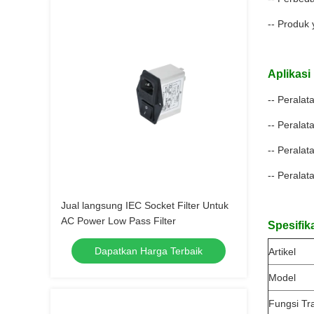
-- Produk
Aplikasi
-- Peralata
-- Peralat
-- Perala
-- Peralat
Jual langsung IEC Socket Filter Untuk
AC Power Low Pass Filter
Spesifika
Dapatkan Harga Terbaik
Artikel
Model
Fungsi Tr