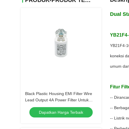
PRODUK-PRODUK TERKAIT
Dual St
YB21F4-1
YB21F4-10
koneksi da
umum dan 
Fitur Fi
Black Plastic Housing EMI Filter Wire
-- Diranca
Lead Output 4A Power Filter Untuk
Peralatan Rumah
-- Berbaga
Dapatkan Harga Terbaik
-- Listrik
-- Perbe