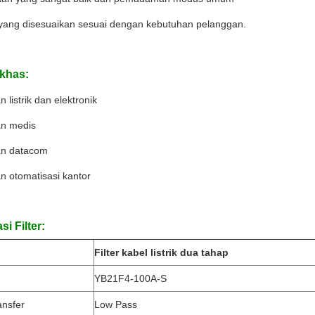
 yang disesuaikan sesuai dengan kebutuhan pelanggan.
 khas:
n listrik dan elektronik
an medis
tan datacom
an otomatisasi kantor
si Filter:
Filter kabel listrik dua tahap
YB21F4-100A-S
ansfer
Low Pass