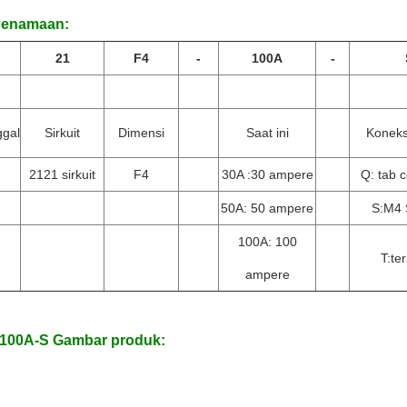
Penamaan:
21
F4
-
100A
-
ggal
Sirkuit
Dimensi
Saat ini
Koneks
2121 sirkuit
F4
30A :30 ampere
Q: tab 
50A: 50 ampere
S:M4 
100A: 100
T:te
ampere
100A-S Gambar produk: