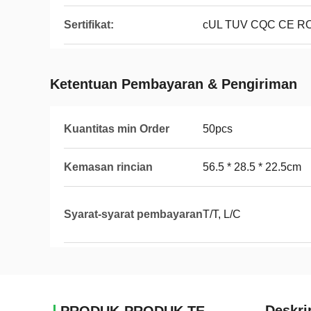
Sertifikat:
cUL TUV CQC CE R
Ketentuan Pembayaran & Pengiriman
Kuantitas min Order
50pcs
Kemasan rincian
56.5 * 28.5 * 22.5cm
Syarat-syarat pembayaran
T/T, L/C
Deskri