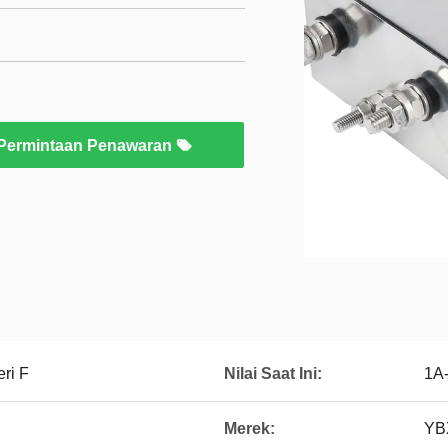
Permintaan Penawaran
eri F
Nilai Saat Ini:
1A
Merek:
YB