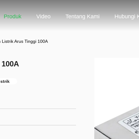
Produk
Video
Tentang Kami
Hubungi 
n Listrik Arus Tinggi 100A
i 100A
istrik