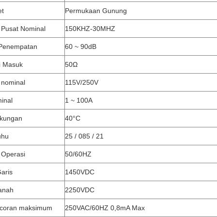
et
Permukaan Gunung
 Pusat Nominal
150KHZ-30MHZ
 Penempatan
60 ~ 90dB
i Masuk
50Ω
 nominal
115V/250V
minal
1 ~ 100A
gkungan
40°C
uhu
25 / 085 / 21
 Operasi
50/60HZ
aris
1450VDC
tanah
2250VDC
ocoran maksimum
250VAC/60HZ 0,8mA Max